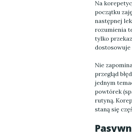
Na korepetyc
początku zaję
następnej lek
rozumienia te
tylko przekaz
dostosowuje 
Nie zapominaj
przegląd błę
jednym temac
powtórek (spa
rutyną. Korep
staną się czę
Pasywne