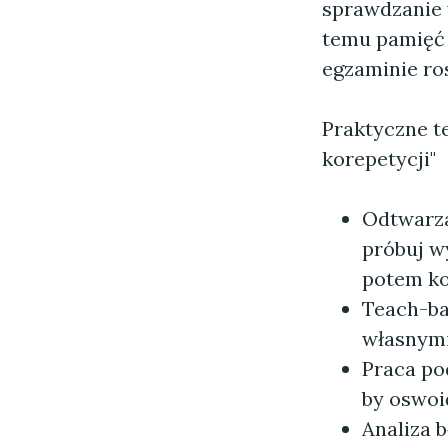
sprawdzanie 
temu pamięć 
egzaminie ros
Praktyczne t
korepetycji"
Odtwarzan
próbuj w
potem ko
Teach-ba
własnymi
Praca po
by oswoi
Analiza 