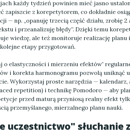
jach każdy tydzień powinien mieć jasno ustalon
ć zapiszcie z korepetytorem, co dokładnie osią
cji — np. „opanuję trzecią część działu, zrobię 2
kstu i przeanalizuję błędy”. Dzięki temu korepe
uje wiedzę, ale też monitoruje realizację planu 
kolejne etapy przygotowań.
 o elastyczności i mierzeniu efektów" regularne
dów i korekta harmonogramu pozwolą uniknąć u
ie. Wykorzystaj proste narzędzia — kalendarz, 
ced repetition) i technikę Pomodoro — aby plan
etycje przed maturą przyniosą realny efekt tyl
ścią przemyślanego, mierzalnego planu nauki.
 uczestnictwo" słuchanie 