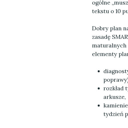
ogólne „muszę
tekstu o 10 p
Dobry plan n
zasadę SMART"
maturalnych 
elementy pla
diagnost
poprawy)
rozkład 
arkusze,
kamienie
tydzień 