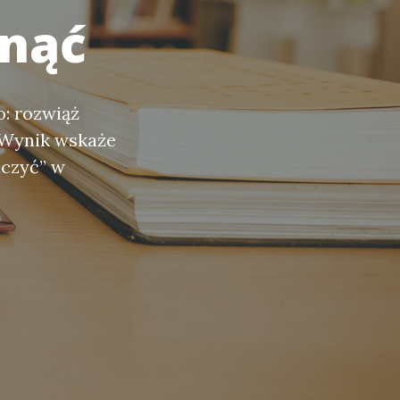
knąć
: rozwiąż
 Wynik wskaże
uczyć” w