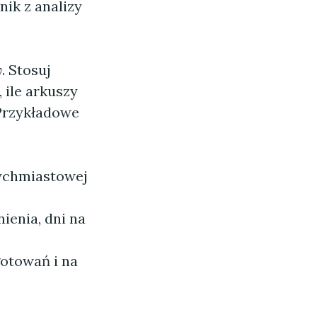
nik z analizy
y
. Stosuj
 ile arkuszy
 Przykładowe
tychmiastowej
ienia, dni na
otowań i na