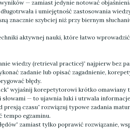
wyników — zamiast jedynie notować objaśnienia
długotrwała i umiejętność zastosowania wiedz
ną znacznie szybciej niż przy biernym słuchani
echniki aktywnej nauki, które łatwo wprowadzi
ie wiedzy (retrieval practice)" najpierw bez pa
ykonać zadanie lub opisać zagadnienie, korepe
rygować błędy.
ck" wyjaśnij korepetytorowi krótko omawiany 
 słowami — to ujawnia luki i utrwala informacje
d presją czasu" rozwiązuj typowe zadania matur
ć tempo egzaminu.
błędów" zamiast tylko poprawić rozwiązanie, wsp