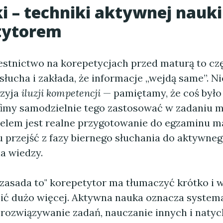
i – techniki aktywnej nauki
tytorem
stnictwo na korepetycjach przed maturą to czę
 słucha i zakłada, że informacje „wejdą same”. Ni
rzyja
iluzji kompetencji
— pamiętamy, że coś był
afimy samodzielnie tego zastosować w zadaniu 
celem jest realne przygotowanie do egzaminu m
 przejść z fazy biernego słuchania do aktywneg
a wiedzy.
asada to" korepetytor ma tłumaczyć krótko i 
ić dużo więcej. Aktywna nauka oznacza system
 rozwiązywanie zadań, nauczanie innych i nat