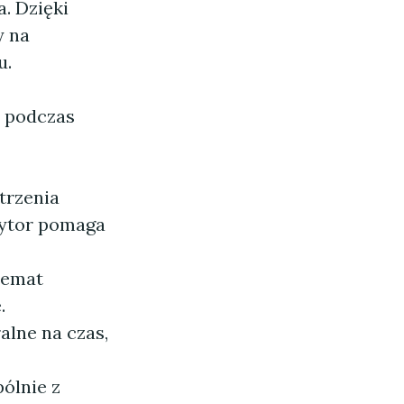
. Dzięki
y na
u.
ć podczas
trzenia
tytor pomaga
temat
.
alne na czas,
ólnie z