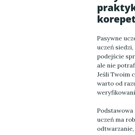
praktyk
korepe
Pasywne ucze
uczeń siedzi,
podejście sp
ale nie potr
Jeśli Twoim 
warto od razu
weryfikowani
Podstawowa z
uczeń ma rob
odtwarzanie,