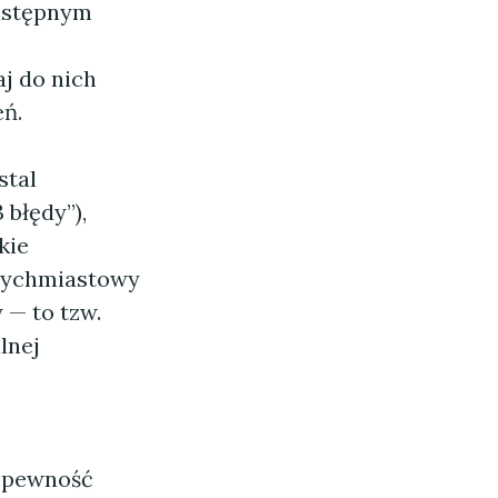
następnym
aj do nich
eń.
stal
 błędy”),
kie
atychmiastowy
 — to tzw.
lnej
a pewność