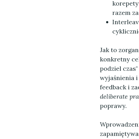
korepety
razem za
Interleav
cykliczni
Jak to zorgan
konkretny cel
podziel czas
wyjaśnienia 
feedback i z
deliberate pra
poprawy.
Wprowadzenie
zapamiętywan