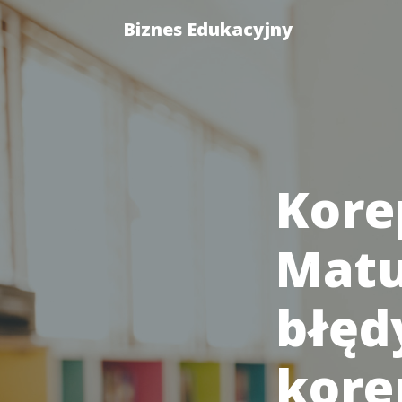
Biznes Edukacyjny
Kore
Matu
błęd
kore