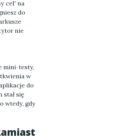
y cel" na
gniesz do
 arkusze
tytor nie
i
 mini-testy,
tkwienia w
aplikacje do
 stał się
ko wtedy, gdy
zamiast