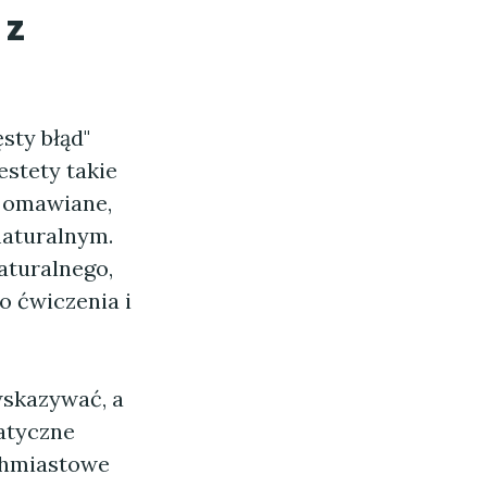
 z
sty błąd"
estety takie
o omawiane,
maturalnym.
aturalnego,
o ćwiczenia i
wskazywać, a
atyczne
ychmiastowe