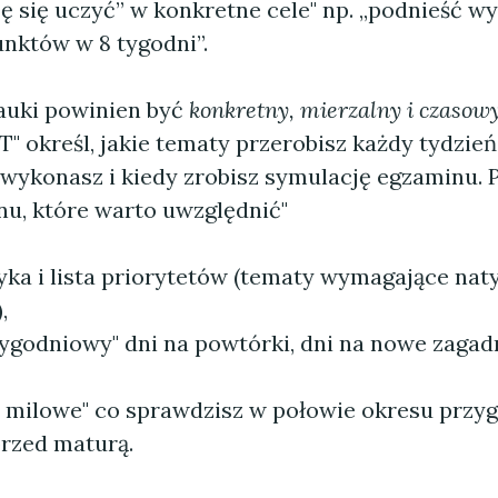
 się uczyć” w konkretne cele" np. „podnieść wy
unktów w 8 tygodni”.
auki powinien być
konkretny, mierzalny i czasow
 określ, jakie tematy przerobisz każdy tydzień,
wykonasz i kiedy zrobisz symulację egzaminu.
nu, które warto uwzględnić"
yka i lista priorytetów (tematy wymagające na
,
tygodniowy" dni na powtórki, dni na nowe zagadn
 milowe" co sprawdzisz w połowie okresu przyg
przed maturą.