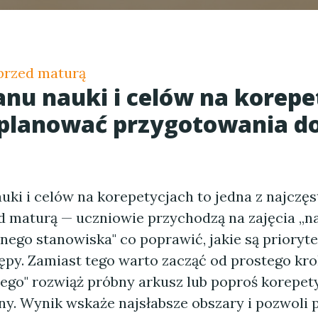
przed maturą
anu nauki i celów na korepe
aplanować przygotowania d
uki i celów na korepetycjach to jedna z najczę
d maturą — uczniowie przychodzą na zajęcia „na 
nego stanowiska" co poprawić, jakie są prioryte
ępy. Zamiast tego warto zacząć od prostego kr
ego" rozwiąż próbny arkusz lub poproś korepety
y. Wynik wskaże najsłabsze obszary i pozwoli p