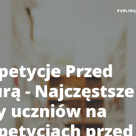
PUBLIKU
petycje Przed
rą - Najczęstsze
y uczniów na
petycjach przed