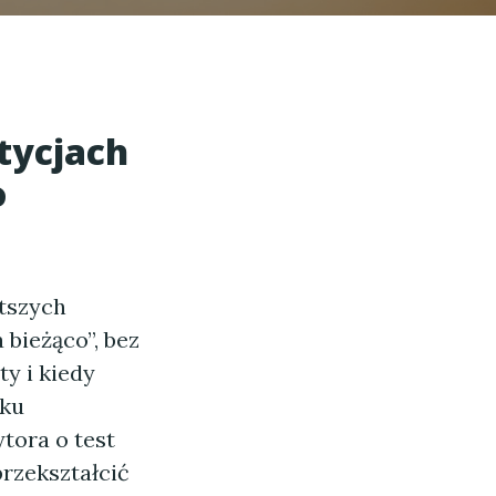
tycjach
o
stszych
bieżąco”, bez
ty i kiedy
oku
tora o test
rzekształcić