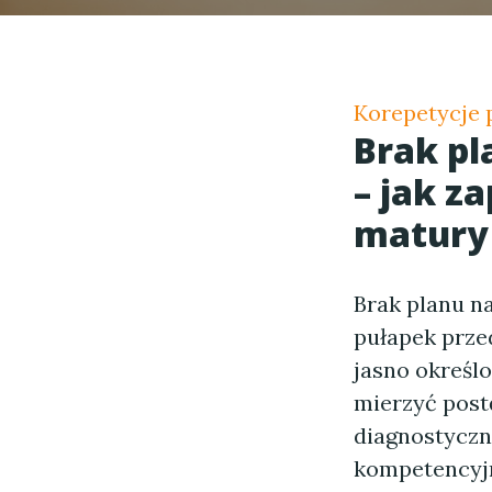
Korepetycje 
Brak pl
– jak z
matury
Brak planu na
pułapek prze
jasno określo
mierzyć post
diagnostyczn
kompetencyjn